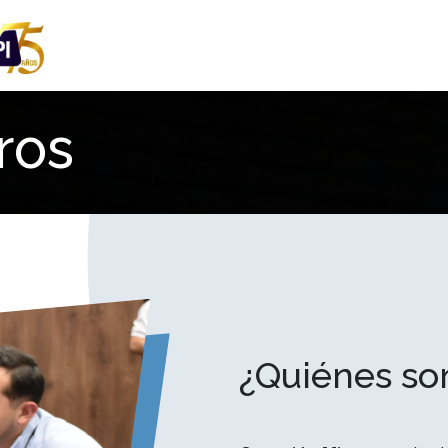
Inicio
FIB
Financia tu stand
Congreso
Noti
ros
¿Quiénes s