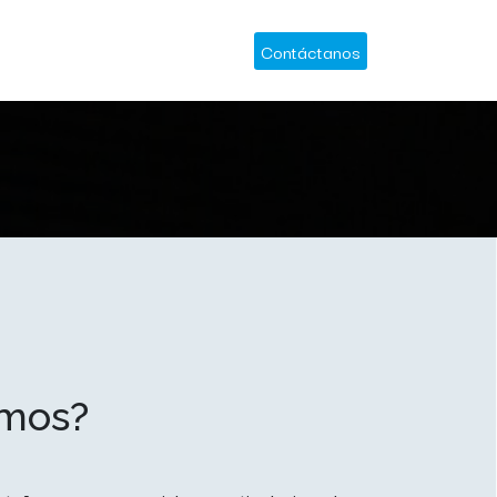
cias
Contáctanos
omos?